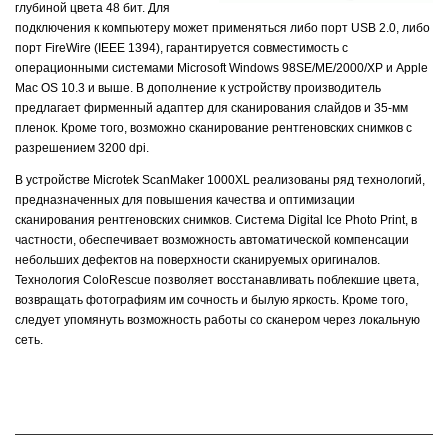
глубиной цвета 48 бит. Для
подключения к компьютеру может применяться либо порт USB 2.0, либо
порт FireWire (IEEE 1394), гарантируется совместимость с
операционными системами Microsoft Windows 98SE/МЕ/2000/ХР и Apple
Mac OS 10.3 и выше. В дополнение к устройству производитель
предлагает фирменный адаптер для сканирования слайдов и 35-мм
пленок. Кроме того, возможно сканирование рентгеновских снимков с
разрешением 3200 dpi.
В устройстве Microtek ScanMaker 1000XL реализованы ряд технологий,
предназначенных для повышения качества и оптимизации
сканирования рентгеновских снимков. Система Digital Ice Photo Print, в
частности, обеспечивает возможность автоматической компенсации
небольших дефектов на поверхности сканируемых оригиналов.
Технология ColoRescue позволяет восстанавливать поблекшие цвета,
возвращать фотографиям им сочность и былую яркость. Кроме того,
следует упомянуть возможность работы со сканером через локальную
сеть.