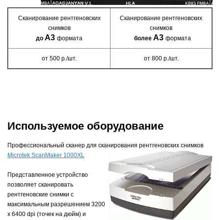
Сканирование рентгеновских
Сканирование рентгеновских
снимков
снимков
А3
А3
до
формата
более
формата
от 500 р./шт.
от 800
р./шт.
Используемое оборудование
Профессиональный сканер для сканирования рентгеновских снимков
Microtek ScanMaker 1000XL
Представленное устройство
позволяет сканировать
рентгеновские снимки с
максимальным разрешением 3200
x 6400 dpi (точек на дюйм) и