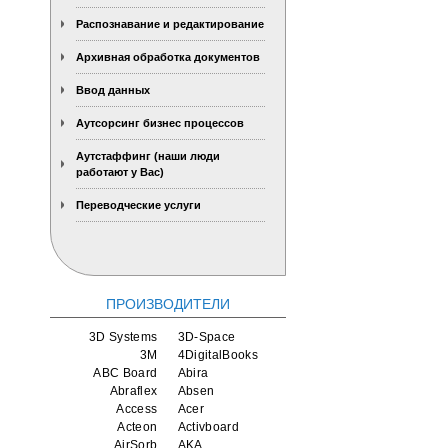
Распознавание и редактирование
Архивная обработка документов
Ввод данных
Аутсорсинг бизнес процессов
Аутстаффинг (наши люди
работают у Вас)
Переводческие услуги
ПРОИЗВОДИТЕЛИ
3D Systems
3D-Space
3M
4DigitalBooks
ABC Board
Abira
Abraflex
Absen
Access
Acer
Acteon
Activboard
AirSorb
AKA