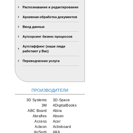
Распознавание и редактирование
Архивная обработка документов
Ввод данных
Аутсорсинг бизнес процессов
Аутстаффинг (наши люди
работают у Вас)
Переводческие услуги
ПРОИЗВОДИТЕЛИ
3D Systems
3D-Space
3M
4DigitalBooks
ABC Board
Abira
Abraflex
Absen
Access
Acer
Acteon
Activboard
AirSorb
AKA