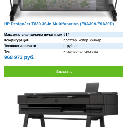
HP DesignJet T830 36-in Multifunction (F9A30A/F9A30D)
Максимальная ширина печати, мм
914
Конфигурация
плоттер+копир+скaнер
Технология печати
струйнaя
Тип
инженерная система
968 973 руб.