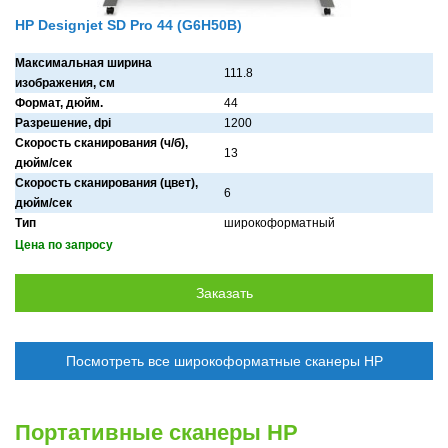
HP Designjet SD Pro 44 (G6H50B)
Максимальная ширина
111.8
изображения, см
Формат, дюйм.
44
Разрешение, dpi
1200
Скорость сканирования (ч/б),
13
дюйм/сек
Скорость сканирования (цвет),
6
дюйм/сек
Тип
широкоформатный
Цена по запросу
Посмотреть все широкоформатные сканеры HP
Портативные сканеры HP