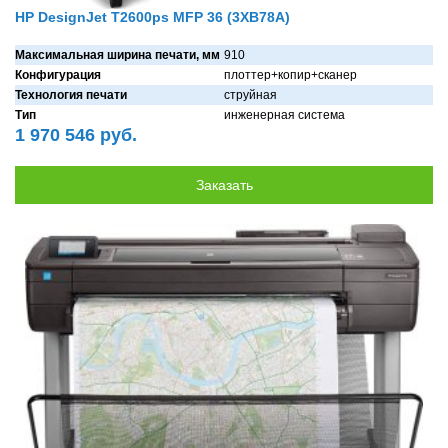
HP DesignJet T2600ps MFP 36 (3XB78A)
Максимальная ширина печати, мм
910
Конфигурация
плоттер+копир+скaнер
Технология печати
струйнaя
Тип
инженерная система
1 970 546 руб.