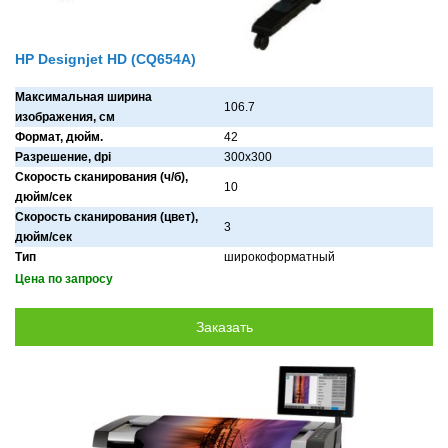
HP Designjet HD (CQ654A)
Максимальная ширина
106.7
изображения, см
Формат, дюйм.
42
Разрешение, dpi
300x300
Скорость сканирования (ч/б),
10
дюйм/сек
Скорость сканирования (цвет),
3
дюйм/сек
Тип
широкоформатный
Цена по запросу