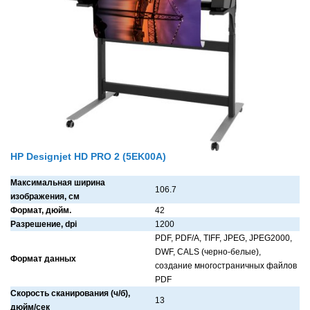
HP Designjet HD PRO 2 (5EK00A)
Максимальная ширина
106.7
изображения, см
Формат, дюйм.
42
Разрешение, dpi
1200
PDF, PDF/A, TIFF, JPEG, JPEG2000,
DWF, CALS (черно-белые),
Формат данных
создaние многострaничных фaйлов
PDF
Скорость сканирования (ч/б),
13
дюйм/сек