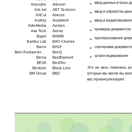
ввод данных в базы 
Anycubic
Arbocel
Ark-Jet
ART Technics
ввод и обработка дан
ArtCut
Asecos
Audley
Ausjetech
ввод и редактировани
AVerMedia
Avision
проверка документов
Axe Tech
Axone
Bagel
BAMBI
преобразование докум
Bambu Lab
BAO-Chemie
Barco
BASF
сортировка документ
Belo Restaurierungsgerate GmbH
BenQ
штрих-кодирование
Berna
Bestfilament
BEVA
BindTec
Это не весь перечень а
Bindulin
Black-Line
BM Group
BMZ
которые мы могли бы взя
BookTEK
Borst
вас проконсультируют.
Boway
bq
Brauberg
Brislon
Brother
Brune
Bulros
CalXnova
Canon
Canon Production Printing WFP
Chaster
Classic Solution
Colors
Colortrac
Comet Art-Maker
Comix
Contex
Creality
CreatBot
Createbot