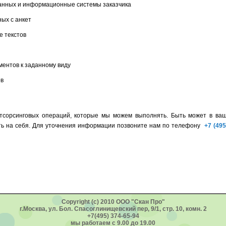
данных и информационные системы заказчика
ных с анкет
е текстов
ентов к заданному виду
ов
утсорсинговых операций, которые мы можем выполнять. Быть может в ваш
ть на себя. Для уточнения информации позвоните нам по телефону
+7 (495
Copyright (c) 2010 ООО "Скан Про"
г.Москва, ул. Бол. Спасоглинищевский пер, 9/1, стр. 10, комн. 2
+7(495) 374-65-94
мы работаем с 9.00 до 19.00