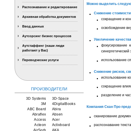
Можно выделить следую
Распознавание и редактирование
Снижение стоимости 
Архивная обработка документов
сокращение и кон
Ввод данных
освобождение вну
Аутсорсинг бизнес процессов
Увеличение качества
фокусирование к
Аутстаффинг (наши люди
работают у Вас)
синергетический 
использование сп
Переводческие услуги
Снижение рисков, св
использование к
сокращение влия
ПРОИЗВОДИТЕЛИ
разделение и час
3D Systems
3D-Space
3M
4DigitalBooks
Компания
Скан Про
предо
ABC Board
Abira
Abraflex
Absen
сканирование докуме
Access
Acer
Acteon
Activboard
распознавание текст
AirSorb
AKA