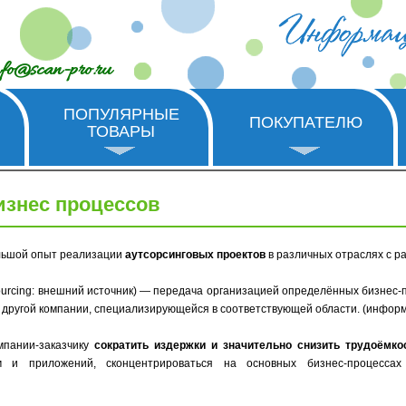
nfo@scan-pro.ru
ПОПУЛЯРНЫЕ
ПОКУПАТЕЛЮ
ТОВАРЫ
изнес процессов
льшой опыт реализации
аутсорсинговых проектов
в различных отраслях с р
sourcing: внешний источник) — передача организацией определённых бизнес
другой компании, специализирующейся в соответствующей области. (информ
мпании-заказчику
сократить издержки и значительно снизить трудоёмко
 и приложений, сконцентрироваться на основных бизнес-процессах