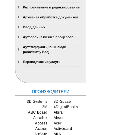
Распознавание и редактирование
Архивная обработка документов
Ввод данных
Аутсорсинг бизнес процессов
Аутстаффинг (наши люди
работают у Вас)
Переводческие услуги
ПРОИЗВОДИТЕЛИ
3D Systems
3D-Space
3M
4DigitalBooks
ABC Board
Abira
Abraflex
Absen
Access
Acer
Acteon
Activboard
AirSorb
AKA