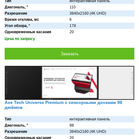
Тип
интерактивная панель
Диагональ, "
110
Разрешение
3840x2160 (4K UHD)
Время отклика, мс
6
Угол обзора, °
178
Одновременные касания
20
Цена по запросу
Axe Tech Universe Premium с сенсорными досками 98
дюймов
Тип
интерактивная панель
Диагональ, "
98
Разрешение
3840x2160 (4K UHD)
Одновременные касания
20