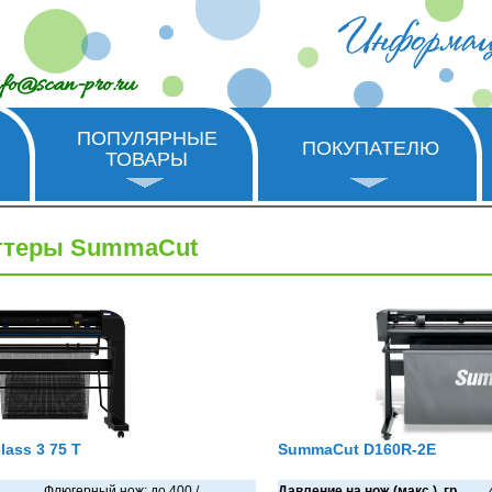
nfo@scan-pro.ru
ПОПУЛЯРНЫЕ
ПОКУПАТЕЛЮ
ТОВАРЫ
ттеры SummaCut
ass 3 75 T
SummaCut D160R-2E
Флюгерный нож: до 400 /
Давление на нож (макс.), гр