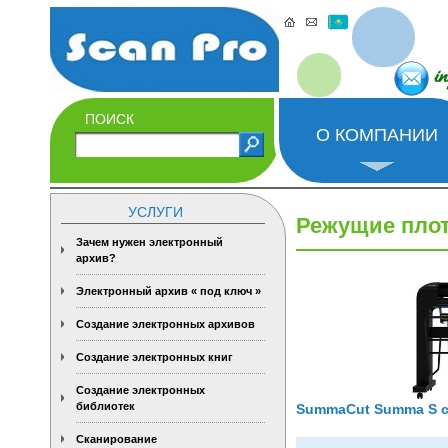
i
ПОИСК
О КОМПАНИИ
УСЛУГИ
Режущие пло
Зачем нужен электронный
архив?
Электронный архив « под ключ »
Создание электронных архивов
Создание электронных книг
Создание электронных
библиотек
SummaCut Summa S cl
Сканирование