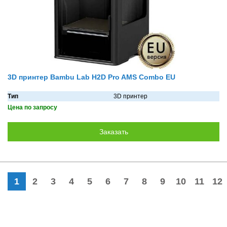
3D принтер Bambu Lab H2D Pro AMS Combo EU
Тип
3D принтер
Цена по запросу
1
2
3
4
5
6
7
8
9
10
11
12