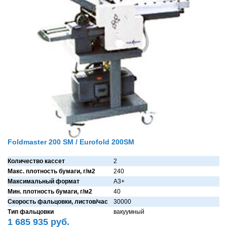
Foldmaster 200 SM / Eurofold 200SM
Количество кассет
2
Макс. плотность бумаги, г/м2
240
Максимальный формат
A3+
Мин. плотность бумаги, г/м2
40
Скорость фальцовки, листов/час
30000
Тип фальцовки
вaкуумный
1 685 935 руб.