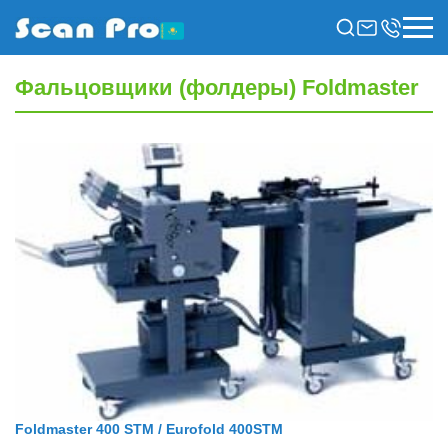
Фальцовщики (фолдеры) Foldmaster
Foldmaster 400 STM / Eurofold 400STM