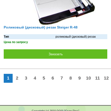
Роликовый (дисковый) резак Steiger R-48
Тип
роликовый (дисковый) резак
Цена по запросу
1
2
3
4
5
6
7
8
9
10
11
12
Copyright (c) 2010 ООО "Скан Про"