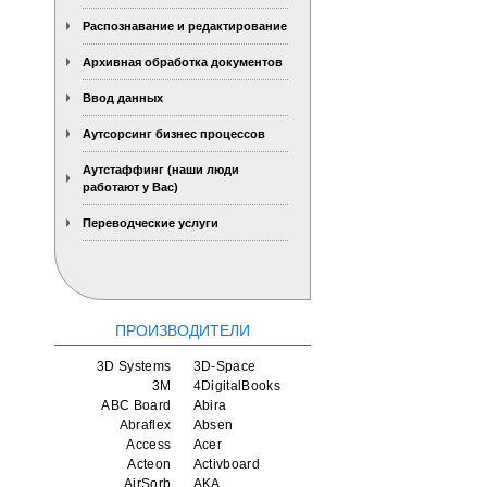
Распознавание и редактирование
Архивная обработка документов
Ввод данных
Аутсорсинг бизнес процессов
Аутстаффинг (наши люди
работают у Вас)
Переводческие услуги
ПРОИЗВОДИТЕЛИ
3D Systems
3D-Space
3M
4DigitalBooks
ABC Board
Abira
Abraflex
Absen
Access
Acer
Acteon
Activboard
AirSorb
AKA