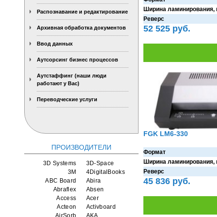
Ширина ламинирования,
Распознавание и редактирование
Реверс
52 525 руб.
Архивная обработка документов
Ввод данных
Аутсорсинг бизнес процессов
Аутстаффинг (наши люди
работают у Вас)
Переводческие услуги
FGK LM6-330
ПРОИЗВОДИТЕЛИ
Формат
Ширина ламинирования,
3D Systems
3D-Space
Реверс
3M
4DigitalBooks
45 836 руб.
ABC Board
Abira
Abraflex
Absen
Access
Acer
Acteon
Activboard
AirSorb
AKA