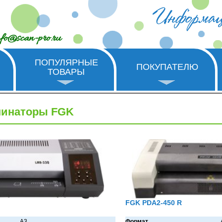
nfo@scan-pro.ru
ПОПУЛЯРНЫЕ
ПОКУПАТЕЛЮ
ТОВАРЫ
минаторы FGK
FGK PDA2-450 R
A3
Формат