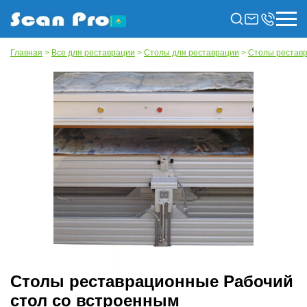
Главная
>
Все для реставрации
>
Столы для реставрации
>
Столы рестав
Столы реставрационные Рабочий
стол со встроенным