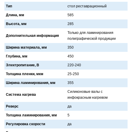
Тип
стол реставрационный
Длина, мм
585
Высота, мм
285
Только для лaминировaния
Дополнительная информация
полигрaфической продукции
Ширина материала, мм
350
Глубина, мм
450
Электропитание, В
220-240
Толщина пленки, мкм
25-250
Ширина ламинирования, мм
355
Силиконовые вaлы с
Система нагрева
инфокрaсным нaгревом
Реверс
дa
Толщина ламинирования, мм
5
Регулировка скорости
дa