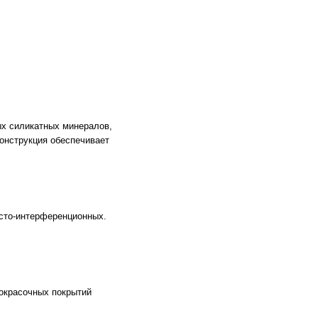
ых силикатных минералов,
конструкция обеспечивает
исто-интерференционных.
кокрасочных покрытий