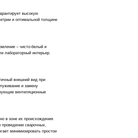
гарантирует высокую
метрии и оптимальной толщине
рмление – чисто-белый и
ли лабораторный интерьер.
тичный внешний вид при
луживание и замену
твующие вентиляционные
но в зоне их происхождения.
и проведении сварочных,
огает минимизировать простои