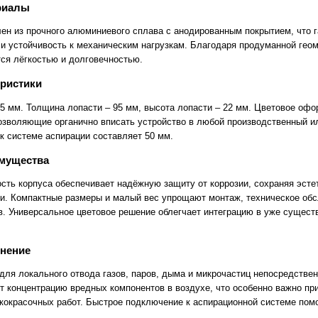
риалы
лен из прочного алюминиевого сплава с анодированным покрытием, что 
 и устойчивость к механическим нагрузкам. Благодаря продуманной гео
тся лёгкостью и долговечностью.
еристики
95 мм. Толщина лопасти – 95 мм, высота лопасти – 22 мм. Цветовое офо
позволяющие органично вписать устройство в любой производственный и
к системе аспирации составляет 50 мм.
имущества
сть корпуса обеспечивает надёжную защиту от коррозии, сохраняя эсте
и. Компактные размеры и малый вес упрощают монтаж, техническое обс
. Универсальное цветовое решение облегчает интеграцию в уже сущес
енение
для локального отвода газов, паров, дыма и микрочастиц непосредствен
 концентрацию вредных компонентов в воздухе, что особенно важно пр
кокрасочных работ. Быстрое подключение к аспирационной системе пом