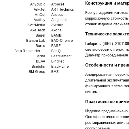
Конструкция и мате
Anycubic
Arbocel
Ark-Jet
ART Technics
Корпус изделия изготов
ArtCut
Asecos
коррозионную стойкость
Audley
Ausjetech
стенок изделие отличае
AVerMedia
Avision
Axe Tech
Axone
Технические характ
Bagel
BAMBI
Bambu Lab
BAO-Chemie
Габариты (ШВГ): 210110
Barco
BASF
светло-серый оттенок, 
Belo Restaurierungsgerate GmbH
BenQ
Диаметр присоединения 
Berna
Bestfilament
BEVA
BindTec
Особенности и пре
Bindulin
Black-Line
BM Group
BMZ
Анодированная поверхно
BookTEK
Borst
длительной эксплуатаци
Boway
bq
фильтрующих элементов
Brauberg
Brislon
системы.
Brother
Brune
Bulros
CalXnova
Практическое прим
Canon
Canon Production Printing WFP
Chaster
Classic Solution
Изделие предназначено 
Colors
Colortrac
Оно эффективно снижает
Comet Art-Maker
Comix
реставрационных или ла
Contex
Creality
оборудования.
CreatBot
Createbot