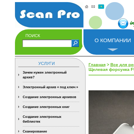
i
ПОИСК
О КОМПАНИИ
УСЛУГИ
Главная
>
Все для р
Щелевая форсунка F
Зачем нужен электронный
архив?
Электронный архив « под ключ »
Создание электронных архивов
Создание электронных книг
Создание электронных
библиотек
Сканирование