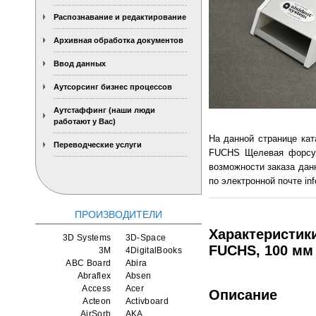
Распознавание и редактирование
Архивная обработка документов
Ввод данных
Аутсорсинг бизнес процессов
Аутстаффинг (наши люди
работают у Вас)
На данной странице ка
Переводческие услуги
FUCHS Щелевая форсунк
возможности заказа дан
по электронной почте inf
ПРОИЗВОДИТЕЛИ
Характеристик
3D Systems
3D-Space
FUCHS, 100 мм
3M
4DigitalBooks
ABC Board
Abira
Abraflex
Absen
Access
Acer
Описание
Acteon
Activboard
AirSorb
AKA